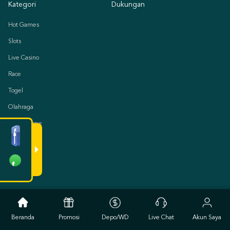
Kategori
Dukungan
Hot Games
Slots
Live Casino
Race
Togel
Olahraga
Crash Game
Arcade
Poker
E-Sports
Sabung Ayam
Komunitas
Beranda
Promosi
Depo/WD
Live Chat
Akun Saya