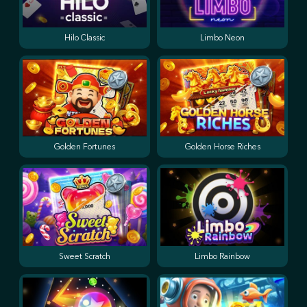
Hilo Classic
Limbo Neon
Golden Fortunes
Golden Horse Riches
Sweet Scratch
Limbo Rainbow