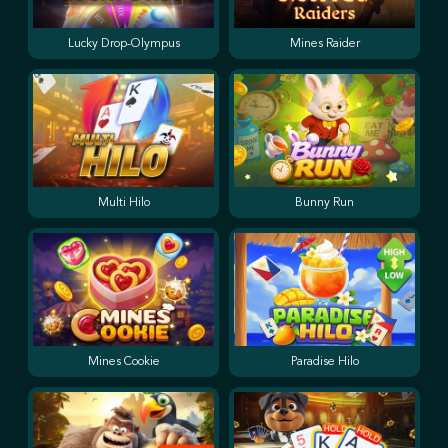
Lucky Drop-Olympus
Mines Raider
Multi Hilo
Bunny Run
Mines Cookie
Paradise Hilo