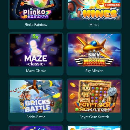
Plinko Rainbow
Mines
Maze Classic
Sky Mission
Bricks Battle
Egypt Gem Scratch