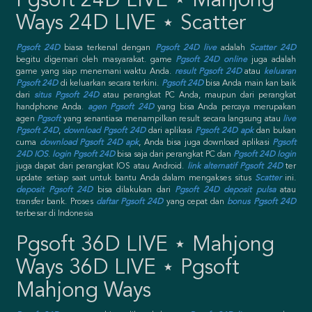
Pgsoft 24D LIVE ⋆ Mahjong
Ways 24D LIVE ⋆ Scatter
Pgsoft 24D
biasa terkenal dengan
Pgsoft 24D live
adalah
Scatter 24D
begitu digemari oleh masyarakat. game
Pgsoft 24D online
juga adalah
game yang siap menemani waktu Anda.
result Pgsoft 24D
atau
keluaran
Pgsoft 24D
di keluarkan secara terkini.
Pgsoft 24D
bisa Anda main kan baik
dari
situs Pgsoft 24D
atau perangkat PC Anda, maupun dari perangkat
handphone Anda.
agen Pgsoft 24D
yang bisa Anda percaya merupakan
agen
Pgsoft
yang senantiasa menampilkan result secara langsung atau
live
Pgsoft 24D
,
download Pgsoft 24D
dari aplikasi
Pgsoft 24D apk
dan bukan
cuma
download Pgsoft 24D apk
, Anda bisa juga download aplikasi
Pgsoft
24D IOS
.
login Pgsoft 24D
bisa saja dari perangkat PC dan
Pgsoft 24D login
juga dapat dari perangkat IOS atau Android.
link alternatif Pgsoft 24D
ter
update setiap saat untuk bantu Anda dalam mengakses situs
Scatter
ini.
deposit Pgsoft 24D
bisa dilakukan dari
Pgsoft 24D deposit pulsa
atau
transfer bank. Proses
daftar Pgsoft 24D
yang cepat dan
bonus Pgsoft 24D
terbesar di Indonesia
Pgsoft 36D LIVE ⋆ Mahjong
Ways 36D LIVE ⋆ Pgsoft
Mahjong Ways