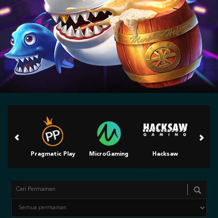
Pragmatic Play
MicroGaming
Hacksaw
King