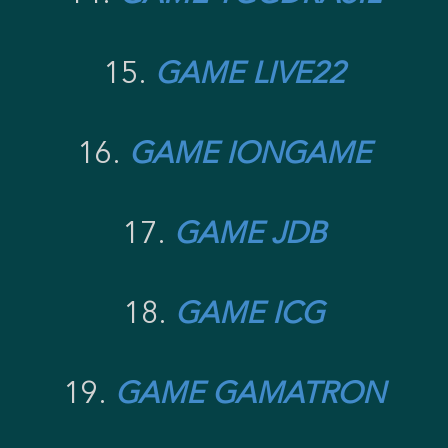
15.
GAME LIVE22
16.
GAME IONGAME
17.
GAME JDB
18.
GAME ICG
19.
GAME GAMATRON