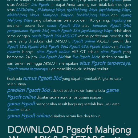
situs AKSLOT
live Pgsoft
ini dapat Anda sanding dan tidak kalah dengan
situs
ANGKAjitu
,
8Mahjong Ways
,
rgoMahjong Ways
,
jayaMahjong Ways
,
afaMahjong Ways
,
Mahjong Wayscc
,
broMahjong Ways
dan
eyang
Mahjong Ways
yang dikeluarkan oleh provider HKB gaming.
ingdong
ini
disiarkan secara live
result Pgsoft 24d
atau
keluaran Pgsoft 24d
,
pengeluaran Pgsoft 24d
,
result Pgsoft 36d jayaMahjong Ways
tidak akan
sama dengan
result Pgsoft 36d AKSLOT
karena perbedaan provider dari
game yang di adopsi oleh AKSLOT.
Pgsoft online
AKSLOT terdiri dari
Pgsoft 12d
,
Pgsoft 24d
,
Pgsoft 36d
,
Pgsoft 48d
,
Pgsoft sicbo
dan
Scatter
maxwin
lainnya.
situs Pgsoft online
AKSLOT adalah
situs Pgsoft
yang
beroperasi 24 jam.
live Pgsoft 24d
dan
live Pgsoft 36d
disiarkan secara live
situs Pgsoft terpercaya
dan terkini sehingga AKSLOT merupakan
.
Pgsoft online terpercaya
juga memiliki ciri-ciri sebagai berikut :
rumus Pgsoft 36d
tidak ada
yang dapat menebak Angka keluaran
selanjutnya.
prediksi Pgsoft 36d
game
tidak dapat dilakukan karena bola
Pgsoft online
diputar secara acak tanpa tipuan apapun.
game Pgsoft
menghasilan result langsung setelah hasil keluaran
Scatter
keluar.
game Pgsoft online
disiarkan secara live dan terkini.
DOWNLOAD Pgsoft Mahjong