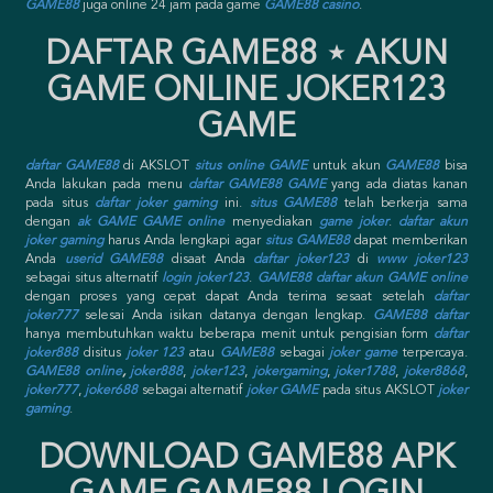
GAME88
juga online 24 jam pada game
GAME88 casino
.
DAFTAR GAME88
⋆
AKUN
GAME ONLINE JOKER123
GAME
daftar GAME88
di AKSLOT
situs online GAME
untuk akun
GAME88
bisa
Anda lakukan pada menu
daftar GAME88 GAME
yang ada diatas kanan
pada situs
daftar joker gaming
ini.
situs GAME88
telah berkerja sama
dengan
ak GAME GAME online
menyediakan
game joker
.
daftar akun
joker gaming
harus Anda lengkapi agar
situs GAME88
dapat memberikan
Anda
userid GAME88
disaat Anda
daftar joker123
di
www joker123
sebagai situs alternatif
login joker123
.
GAME88 daftar
akun GAME online
dengan proses yang cepat dapat Anda terima sesaat setelah
daftar
joker777
selesai Anda isikan datanya dengan lengkap.
GAME88 daftar
hanya membutuhkan waktu beberapa menit untuk pengisian form
daftar
joker888
disitus
joker 123
atau
GAME88
sebagai
joker game
terpercaya.
GAME88 online
,
joker888
,
joker123
,
jokergaming
,
joker1788
,
joker8868
,
joker777
,
joker688
sebagai alternatif
joker GAME
pada situs AKSLOT
joker
gaming
.
DOWNLOAD GAME88 APK