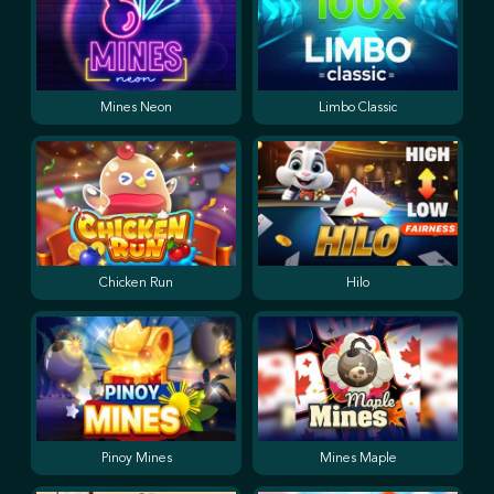
Mines Neon
Limbo Classic
Chicken Run
Hilo
Pinoy Mines
Mines Maple