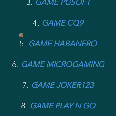
3.
GAME PGSOFT
4.
GAME CQ9
5.
GAME HABANERO
6.
GAME MICROGAMING
7.
GAME JOKER123
8.
GAME PLAY N GO