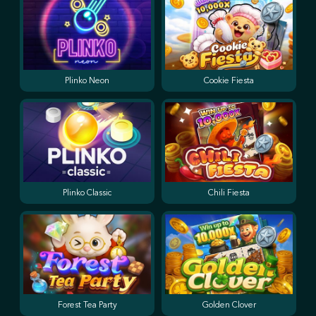
Plinko Neon
Cookie Fiesta
Plinko Classic
Chili Fiesta
Forest Tea Party
Golden Clover