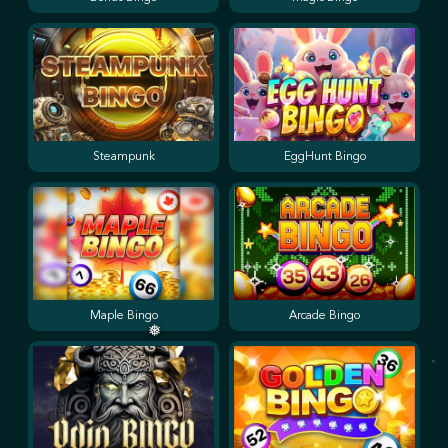
Steampunk
EggHunt Bingo
Maple Bingo
Arcade Bingo