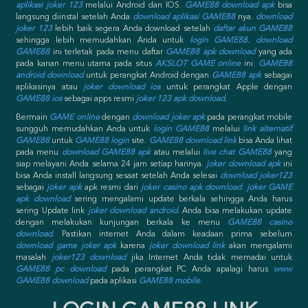
aplikasi joker 123
melalui Android dan IOS.
GAME88 download apk
bisa
langsung diinstal setelah Anda
download aplikasi GAME88
nya.
download
joker 123
lebih baik segera Anda download setelah
daftar akun GAME88
sehingga lebih memudahkan Anda untuk
login GAME88
.
download
GAME88
ini terletak pada menu daftar
GAME88 apk download
yang ada
pada kanan menu utama pada situs
AKSLOT GAME online
ini.
GAME88
android download
untuk perangkat Android dengan
GAME88 apk
sebagai
aplikasinya atau
joker download ios
untuk perangkat Apple dengan
GAME88 ios
sebagai apps resmi
joker 123 apk download
.
Bermain
GAME online
dengan
download joker apk
pada perangkat mobile
sungguh memudahkan Anda untuk
login GAME88
melalui
link alternatif
GAME88
untuk
GAME88 login
site.
GAME88 download link
bisa Anda lihat
pada menu
download GAME88 apk
atau melalui
live chat GAME88
yang
siap melayani Anda selama 24 jam setiap harinya.
joker download apk
ini
bisa Anda install langsung sesaat setelah Anda selesai
download joker123
sebagai
joker apk
apk resmi dari
joker casino apk download
.
joker GAME
apk download
sering mengalami update berkala sehingga Anda harus
sering Update link
joker download android
. Anda bisa melakukan update
dengan melakukan kunjungan berkala ke menu
GAME88 casino
download
. Pastikan internet Anda dalam keadaan prima sebelum
download game joker apk
karena
joker download link
akan mengalami
masalah
joker123 download
jika Internet Anda tidak memadai untuk
GAME88 pc download
pada perangkat PC Anda apalagi harus
www
GAME88 download
pada aplikasi
GAME88 mobile
.