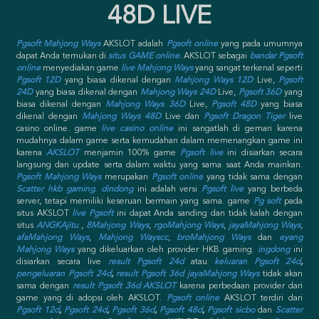
48D LIVE
Pgsoft Mahjong Ways
AKSLOT adalah
Pgsoft online
yang pada umumnya
dapat Anda temukan di
situs GAME online
. AKSLOT sebagai
bandar Pgsoft
online
menyediakan game
live Mahjong Ways
yang sangat terkenal seperti
Pgsoft 12D
yang biasa dikenal dengan
Mahjong Ways 12D
Live,
Pgsoft
24D
yang biasa dikenal dengan
Mahjong Ways 24D
Live,
Pgsoft 36D
yang
biasa dikenal dengan
Mahjong Ways 36D
Live,
Pgsoft 48D
yang biasa
dikenal dengan
Mahjong Ways 48D
Live dan
Pgsoft Dragon Tiger
live
casino online. game
live casino online
ini sangatlah di gemari karena
mudahnya dalam game serta kemudahan dalam memenangkan game ini
karena
AKSLOT
menjamin 100% game
Pgsoft live
ini disiarkan secara
langsung dan update serta dalam waktu yang sama saat Anda mainkan.
Pgsoft Mahjong Ways
merupakan
Pgsoft online
yang tidak sama dengan
Scatter
hkb gaming
.
dindong
ini adalah versi
Pgsoft live
yang berbeda
server, tetapi memiliki keseruan bermain yang sama. game
Pg soft
pada
situs AKSLOT
live Pgsoft
ini dapat Anda sanding dan tidak kalah dengan
situs
ANGKAjitu
,
8Mahjong Ways
,
rgoMahjong Ways
,
jayaMahjong Ways
,
afaMahjong Ways
,
Mahjong Wayscc
,
broMahjong Ways
dan
eyang
Mahjong Ways
yang dikeluarkan oleh provider HKB gaming.
ingdong
ini
disiarkan secara live
result Pgsoft 24d
atau
keluaran Pgsoft 24d
,
pengeluaran Pgsoft 24d
,
result Pgsoft 36d jayaMahjong Ways
tidak akan
sama dengan
result Pgsoft 36d AKSLOT
karena perbedaan provider dari
game yang di adopsi oleh AKSLOT.
Pgsoft online
AKSLOT terdiri dari
Pgsoft 12d
,
Pgsoft 24d
,
Pgsoft 36d
,
Pgsoft 48d
,
Pgsoft sicbo
dan
Scatter