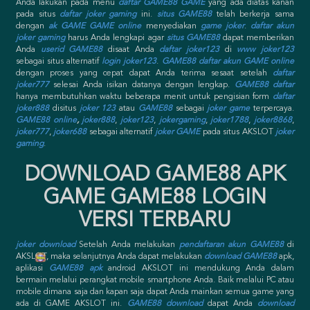
Anda lakukan pada menu
daftar GAME88 GAME
yang ada diatas kanan
pada situs
daftar joker gaming
ini.
situs GAME88
telah berkerja sama
dengan
ak GAME GAME online
menyediakan
game joker
.
daftar akun
joker gaming
harus Anda lengkapi agar
situs GAME88
dapat memberikan
Anda
userid GAME88
disaat Anda
daftar joker123
di
www joker123
sebagai situs alternatif
login joker123
.
GAME88 daftar
akun GAME online
dengan proses yang cepat dapat Anda terima sesaat setelah
daftar
joker777
selesai Anda isikan datanya dengan lengkap.
GAME88 daftar
hanya membutuhkan waktu beberapa menit untuk pengisian form
daftar
joker888
disitus
joker 123
atau
GAME88
sebagai
joker game
terpercaya.
GAME88 online
,
joker888
,
joker123
,
jokergaming
,
joker1788
,
joker8868
,
joker777
,
joker688
sebagai alternatif
joker GAME
pada situs AKSLOT
joker
gaming
.
DOWNLOAD GAME88 APK
GAME GAME88 LOGIN
VERSI TERBARU
joker download
Setelah Anda melakukan
pendaftaran akun GAME88
di
AKSLOT, maka selanjutnya Anda dapat melakukan
download GAME88
apk,
aplikasi
GAME88 apk
android AKSLOT ini mendukung Anda dalam
bermain melalui perangkat mobile smartphone Anda. Baik melalui PC atau
mobile dimana saja dan kapan saja dapat Anda mainkan semua game yang
ada di GAME AKSLOT ini.
GAME88 download
dapat Anda
download