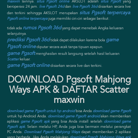
maxwin
lainnya.
situs Pgsoft online
AKSLOT adalah
situs Pgsoft
yang
beroperasi 24 jam.
live Pgsoft 24d
dan
live Pgsoft 36d
disiarkan secara live
situs Pgsoft terpercaya
dan terkini sehingga AKSLOT merupakan
.
Pgsoft online terpercaya
juga memiliki ciri-ciri sebagai berikut :
rumus Pgsoft 36d
tidak ada
yang dapat menebak Angka keluaran
selanjutnya.
prediksi Pgsoft 36d
game
tidak dapat dilakukan karena bola
Pgsoft online
diputar secara acak tanpa tipuan apapun.
game Pgsoft
menghasilan result langsung setelah hasil keluaran
Scatter
keluar.
game Pgsoft online
disiarkan secara live dan terkini.
DOWNLOAD Pgsoft Mahjong
Ways APK & DAFTAR Scatter
maxwin
download game Pgsoft untuk hp android
bisa Anda
download game Pgsoft
untuk hp Android Anda.
download game Pgsoft android
akan memberikan
aplikasi
game Pgsoft apk
yang bisa Anda install setelah
download game
Pgsoft apk
. Selain melalui HP, Anda juga bisa bermain melalui perangkat
PC Anda.
Download Pgsoft Mahjong Ways
dapat memberikan 2 aplikasi
yang berbeda. Jika Anda melakukan
download Pgsoft Mahjong Ways apk