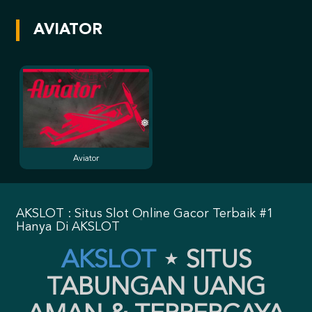
AVIATOR
Aviator
AKSLOT : Situs Slot Online Gacor Terbaik #1
Hanya Di AKSLOT
AKSLOT
⋆
SITUS
TABUNGAN UANG