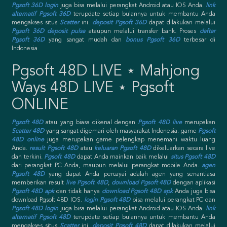
Pgsoft 36D login
juga bisa melalui perangkat Android atau IOS Anda.
link
alternatif Pgsoft 36D
terupdate setiap bulannya untuk membantu Anda
mengakses situs
Scatter
ini.
deposit Pgsoft 36D
dapat dilakukan melalui
Pgsoft 36D deposit pulsa
ataupun melalui transfer bank. Proses
daftar
Pgsoft 36D
yang sangat mudah dan
bonus Pgsoft 36D
terbesar di
Indonesia
Pgsoft 48D LIVE ⋆ Mahjong
Ways 48D LIVE ⋆ Pgsoft
ONLINE
Pgsoft 48D
atau yang biasa dikenal dengan
Pgsoft 48D live
merupakan
Scatter 48D
yang sangat digemari oleh masyarakat Indonesia. game
Pgsoft
48D online
juga merupakan game pelengkap menemani waktu luang
Anda.
result Pgsoft 48D
atau
keluaran Pgsoft 48D
dikeluarkan secara live
dan terkini.
Pgsoft 48D
dapat Anda mainkan baik melalui
situs Pgsoft 48D
dari perangkat PC Anda, maupun melalui perangkat mobile Anda.
agen
Pgsoft 48D
yang dapat Anda percayai adalah agen yang senantiasa
memberikan result
live Pgsoft 48D
,
download Pgsoft 48D
dengan aplikasi
Pgsoft 48D apk
dan tidak hanya
download Pgsoft 48D apk
Anda juga bisa
download Pgsoft 48D IOS.
login Pgsoft 48D
bisa melalui perangkat PC dan
Pgsoft 48D login
juga bisa melalui perangkat Android atau IOS Anda.
link
alternatif Pgsoft 48D
terupdate setiap bulannya untuk membantu Anda
mengakses situs
Scatter
ini.
deposit Pgsoft 48D
dapat dilakukan melalui