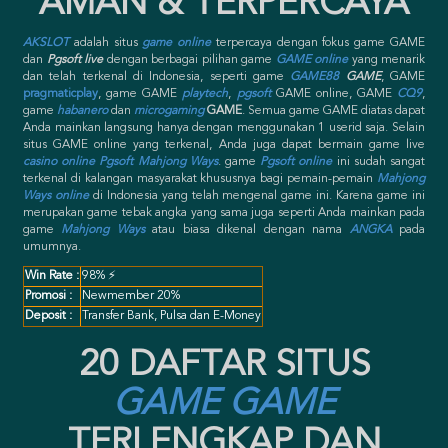
AMAN & TERPERCAYA
AKSLOT
adalah situs
game online
terpercaya dengan fokus game GAME
dan
Pgsoft live
dengan berbagai pilihan game
GAME online
yang menarik
dan telah terkenal di Indonesia, seperti game
GAME88
GAME
, GAME
pragmaticplay
, game GAME
playtech
,
pgsoft
GAME online
, GAME
CQ9
,
game
habanero
dan
microgaming
GAME
. Semua game GAME diatas dapat
Anda mainkan langsung hanya dengan menggunakan 1 userid saja.
Selain
situs GAME online yang terkenal, Anda juga dapat bermain game live
casino online
Pgsoft Mahjong Ways
. game
Pgsoft online
ini sudah sangat
terkenal di kalangan masyarakat khususnya bagi pemain-pemain
Mahjong
Ways online
di Indonesia yang telah mengenal game ini. Karena game ini
merupakan game tebak angka yang sama juga seperti Anda mainkan pada
game
Mahjong Ways
atau biasa dikenal dengan nama
ANGKA
pada
umumnya.
Win Rate :
98% ⚡
Promosi :
Newmember 20%
Deposit :
Transfer Bank, Pulsa dan E-Money
20 DAFTAR SITUS
GAME GAME
TERLENGKAP DAN