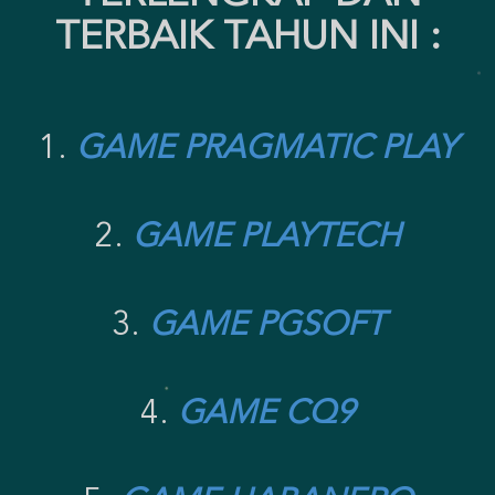
TERBAIK TAHUN INI :
1.
GAME PRAGMATIC PLAY
2.
GAME PLAYTECH
3.
GAME PGSOFT
4.
GAME CQ9