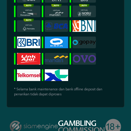
* Selama bank maintenance dan bank offline deposit dan
penarikan tidak dapat diproses