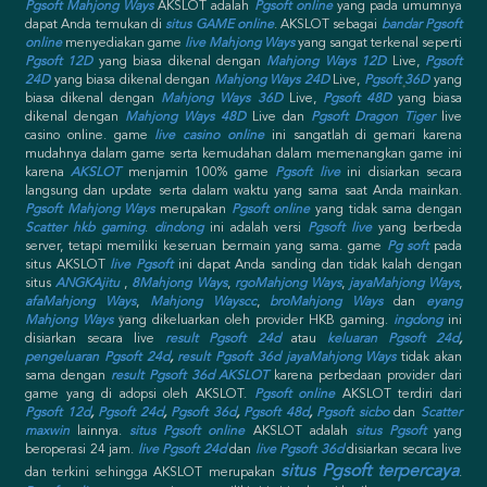
Pgsoft Mahjong Ways
AKSLOT adalah
Pgsoft online
yang pada umumnya
dapat Anda temukan di
situs GAME online
. AKSLOT sebagai
bandar Pgsoft
online
menyediakan game
live Mahjong Ways
yang sangat terkenal seperti
Pgsoft 12D
yang biasa dikenal dengan
Mahjong Ways 12D
Live,
Pgsoft
24D
yang biasa dikenal dengan
Mahjong Ways 24D
Live,
Pgsoft 36D
yang
biasa dikenal dengan
Mahjong Ways 36D
Live,
Pgsoft 48D
yang biasa
dikenal dengan
Mahjong Ways 48D
Live dan
Pgsoft Dragon Tiger
live
casino online. game
live casino online
ini sangatlah di gemari karena
mudahnya dalam game serta kemudahan dalam memenangkan game ini
karena
AKSLOT
menjamin 100% game
Pgsoft live
ini disiarkan secara
langsung dan update serta dalam waktu yang sama saat Anda mainkan.
Pgsoft Mahjong Ways
merupakan
Pgsoft online
yang tidak sama dengan
Scatter
hkb gaming
.
dindong
ini adalah versi
Pgsoft live
yang berbeda
server, tetapi memiliki keseruan bermain yang sama. game
Pg soft
pada
situs AKSLOT
live Pgsoft
ini dapat Anda sanding dan tidak kalah dengan
situs
ANGKAjitu
,
8Mahjong Ways
,
rgoMahjong Ways
,
jayaMahjong Ways
,
afaMahjong Ways
,
Mahjong Wayscc
,
broMahjong Ways
dan
eyang
Mahjong Ways
yang dikeluarkan oleh provider HKB gaming.
ingdong
ini
disiarkan secara live
result Pgsoft 24d
atau
keluaran Pgsoft 24d
,
pengeluaran Pgsoft 24d
,
result Pgsoft 36d jayaMahjong Ways
tidak akan
sama dengan
result Pgsoft 36d AKSLOT
karena perbedaan provider dari
game yang di adopsi oleh AKSLOT.
Pgsoft online
AKSLOT terdiri dari
Pgsoft 12d
,
Pgsoft 24d
,
Pgsoft 36d
,
Pgsoft 48d
,
Pgsoft sicbo
dan
Scatter
maxwin
lainnya.
situs Pgsoft online
AKSLOT adalah
situs Pgsoft
yang
beroperasi 24 jam.
live Pgsoft 24d
dan
live Pgsoft 36d
disiarkan secara live
situs Pgsoft terpercaya
dan terkini sehingga AKSLOT merupakan
.