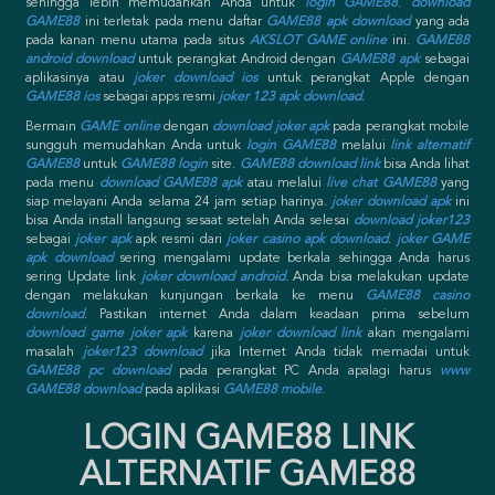
sehingga lebih memudahkan Anda untuk
login GAME88
.
download
GAME88
ini terletak pada menu daftar
GAME88 apk download
yang ada
pada kanan menu utama pada situs
AKSLOT GAME online
ini.
GAME88
android download
untuk perangkat Android dengan
GAME88 apk
sebagai
aplikasinya atau
joker download ios
untuk perangkat Apple dengan
GAME88 ios
sebagai apps resmi
joker 123 apk download
.
Bermain
GAME online
dengan
download joker apk
pada perangkat mobile
sungguh memudahkan Anda untuk
login GAME88
melalui
link alternatif
GAME88
untuk
GAME88 login
site.
GAME88 download link
bisa Anda lihat
pada menu
download GAME88 apk
atau melalui
live chat GAME88
yang
siap melayani Anda selama 24 jam setiap harinya.
joker download apk
ini
bisa Anda install langsung sesaat setelah Anda selesai
download joker123
sebagai
joker apk
apk resmi dari
joker casino apk download
.
joker GAME
apk download
sering mengalami update berkala sehingga Anda harus
sering Update link
joker download android
. Anda bisa melakukan update
dengan melakukan kunjungan berkala ke menu
GAME88 casino
download
. Pastikan internet Anda dalam keadaan prima sebelum
download game joker apk
karena
joker download link
akan mengalami
masalah
joker123 download
jika Internet Anda tidak memadai untuk
GAME88 pc download
pada perangkat PC Anda apalagi harus
www
GAME88 download
pada aplikasi
GAME88 mobile
.
LOGIN GAME88 LINK
ALTERNATIF GAME88