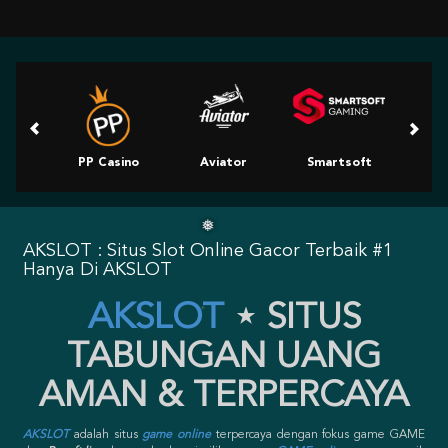
PP Casino
Aviator
Smartsoft
Micr
AKSLOT : Situs Slot Online Gacor Terbaik #1
Hanya Di AKSLOT
AKSLOT
⋆
SITUS
TABUNGAN UANG
AMAN & TERPERCAYA
AKSLOT
adalah situs
game online
terpercaya dengan fokus game GAME