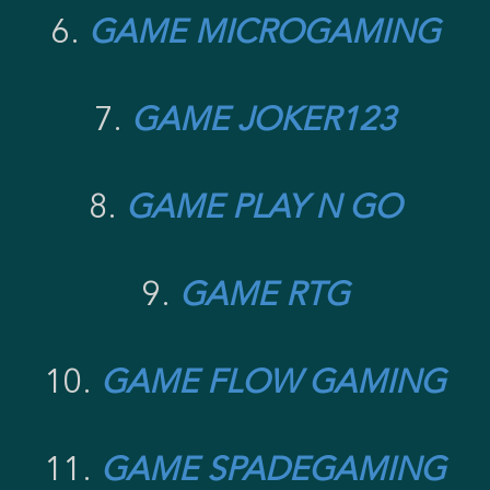
❅
6.
GAME MICROGAMING
7.
GAME JOKER123
8.
GAME PLAY N GO
9.
GAME RTG
10.
GAME FLOW GAMING
11.
GAME SPADEGAMING