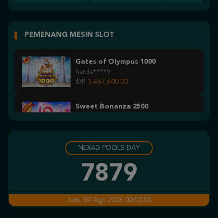
PEMENANG MESIN SLOT
Gates of Olympus 1000
harda****9
IDR
3,467,600.00
Sweet Bonanza 2500
xep****2
IDR
2,575,850.00
NEX4D POOLS DAY
Sweet Bonanza 2500
k****5
7879
IDR
1,977,760.00
Gates of Olympus Super Scatter
Jum, 07-Agt-2026 00.00.00
pod****o
IDR
1,727,040.00