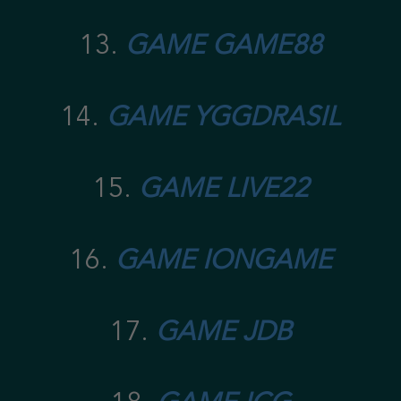
13.
GAME GAME88
14.
GAME YGGDRASIL
15.
GAME LIVE22
16.
GAME IONGAME
17.
GAME JDB