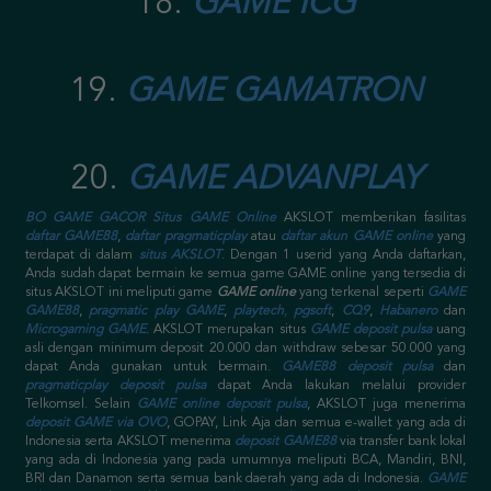
18.
GAME ICG
❅
19.
GAME GAMATRON
20.
GAME ADVANPLAY
BO GAME GACOR
Situs GAME Online
AKSLOT memberikan fasilitas
daftar GAME88
,
daftar pragmaticplay
atau
daftar akun GAME online
yang
terdapat di dalam
situs AKSLOT
. Dengan 1 userid yang Anda daftarkan,
Anda sudah dapat bermain ke semua game GAME online yang tersedia di
situs AKSLOT ini meliputi game
GAME online
yang terkenal seperti
GAME
GAME88
,
pragmatic play GAME
,
playtech
,
pgsoft
,
CQ9
,
Habanero
dan
Microgaming GAME
.
AKSLOT merupakan situs
GAME deposit pulsa
uang
asli dengan minimum deposit 20.000 dan withdraw sebesar 50.000 yang
dapat Anda gunakan untuk bermain.
GAME88 deposit pulsa
dan
pragmaticplay deposit pulsa
dapat Anda lakukan melalui provider
Telkomsel. Selain
GAME online deposit pulsa
, AKSLOT juga menerima
deposit GAME via OVO
, GOPAY, Link Aja dan semua e-wallet yang ada di
Indonesia serta AKSLOT menerima
deposit GAME88
via transfer bank lokal
yang ada di Indonesia yang pada umumnya meliputi BCA, Mandiri, BNI,
BRI dan Danamon serta semua bank daerah yang ada di Indonesia.
GAME