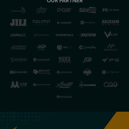
OUR PARTNER