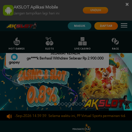
×
AKSLOT Aplikasi Mobile
UNDUH
Jangan tampilkan lagi hari ini
MASUK
DAFTAR
HOT GAMES
SLOTS
LIVE CASINO
RACE
SELAMAT KEPADA
ge****k Berhasil Withdraw Sebesar Rp 2.900.000
 30-Sep-2026 14.59.59. Selama waktu ini, PP Virtual Sports permainan tidak akan 