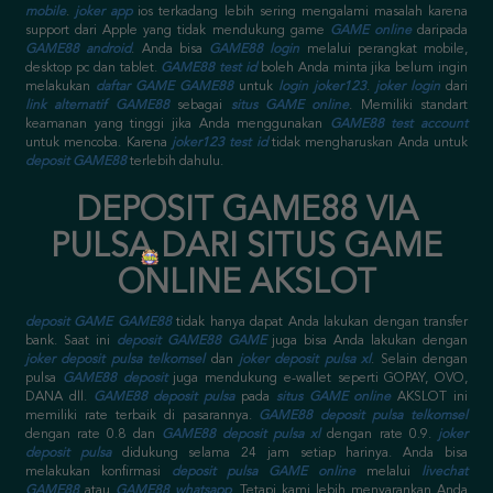
mobile
.
joker app
ios terkadang lebih sering mengalami masalah karena
support dari Apple yang tidak mendukung game
GAME online
daripada
GAME88 android
. Anda bisa
GAME88 login
melalui perangkat mobile,
desktop pc dan tablet.
GAME88 test id
boleh Anda minta jika belum ingin
melakukan
daftar GAME GAME88
untuk
login joker123
.
joker login
dari
link alternatif GAME88
sebagai
situs GAME online
. Memiliki standart
keamanan yang tinggi jika Anda menggunakan
GAME88 test account
untuk mencoba. Karena
joker123 test id
tidak mengharuskan Anda untuk
deposit GAME88
terlebih dahulu.
DEPOSIT GAME88 VIA
PULSA DARI SITUS GAME
ONLINE AKSLOT
deposit GAME GAME88
tidak hanya dapat Anda lakukan dengan transfer
bank. Saat ini
deposit GAME88 GAME
juga bisa Anda lakukan dengan
joker deposit pulsa telkomsel
dan
joker deposit pulsa xl
. Selain dengan
pulsa
GAME88 deposit
juga mendukung e-wallet seperti GOPAY, OVO,
DANA dll.
GAME88 deposit pulsa
pada
situs GAME online
AKSLOT ini
memiliki rate terbaik di pasarannya.
GAME88 deposit pulsa telkomsel
dengan rate 0.8 dan
GAME88 deposit pulsa xl
dengan rate 0.9.
joker
deposit pulsa
didukung selama 24 jam setiap harinya. Anda bisa
melakukan konfirmasi
deposit pulsa GAME online
melalui
livechat
GAME88
atau
GAME88 whatsapp
. Tetapi kami lebih menyarankan Anda