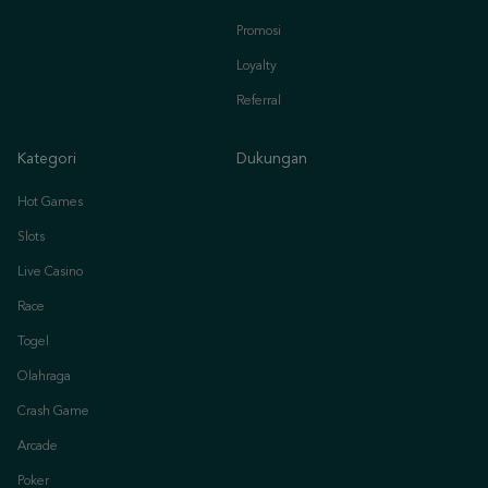
Promosi
Loyalty
Referral
Kategori
Dukungan
Hot Games
Slots
Live Casino
Race
Togel
Olahraga
Crash Game
Arcade
Poker